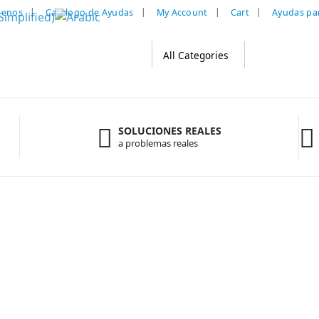
tenos
Catalogo de Ayudas
My Account
Cart
Ayudas pa
SOLUCIONES REALES
a problemas reales
 mayor recopilación de productos de apoyo para