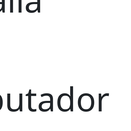
HOT
HOT
MASCOTAS
MASCOTAS
ruedas para gato
Silla de ruedas para conejillo de indias 2
$
0.00
$
0.00