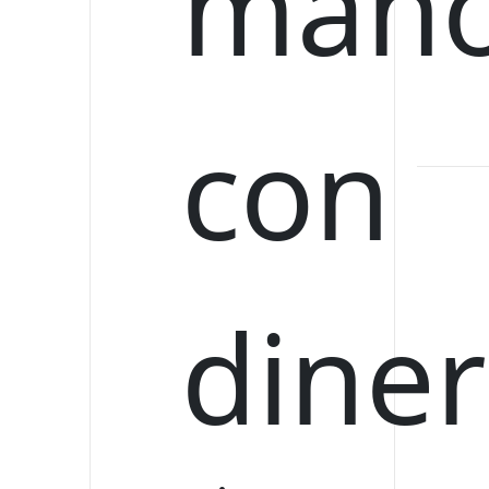
Lorem i
adipiscin