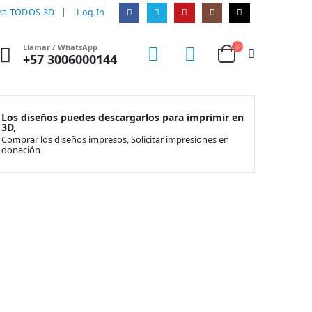
|
ra TODOS 3D
Log In
Llamar / WhatsApp
+57 3006000144
Los diseños puedes descargarlos para imprimir en
3D,
Comprar los diseños impresos, Solicitar impresiones en
donación
En