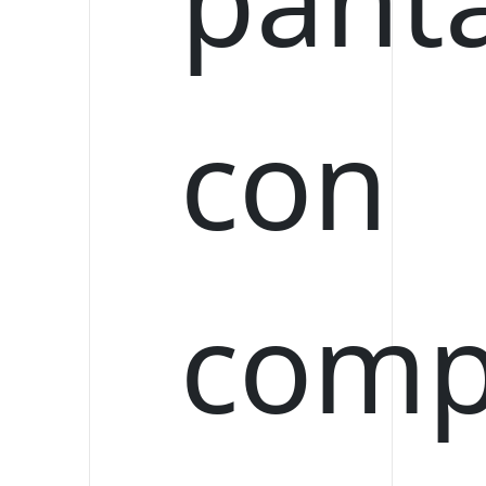
HOT
MASCOTAS
Silla de 
$
0.00