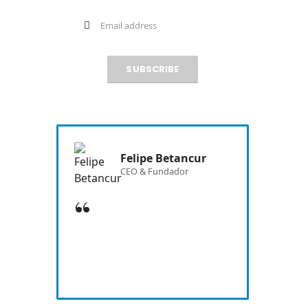
Felipe Betancur
CEO & Fundador
Las ayudas impresas en 3D nos
Lore
permiten entregar soluciones
conse
reales. a problemas reales!
Cras 