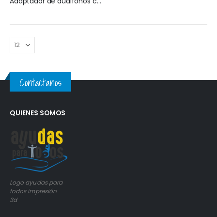
Adaptador de audifonos comunes para usar con audifonos, ayudas auditivas
0
out of 5
0
out of 5
Contactanos
QUIENES SOMOS
Logo ayudas para
todos impresión
3d