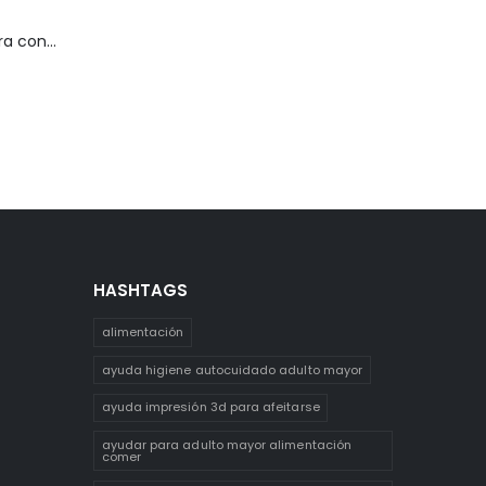
Silla de ruedas para conejillo de indias
HASHTAGS
alimentación
ayuda higiene autocuidado adulto mayor
ayuda impresión 3d para afeitarse
ayudar para adulto mayor alimentación
comer