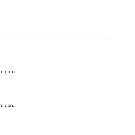
ara gato
Silla de ruedas para conejillo de indias 2