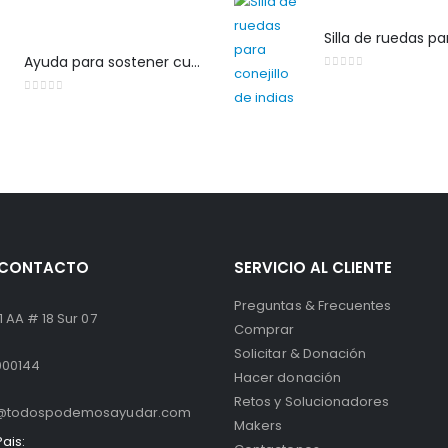
Ayuda para sostener cuchara y cuchillo
0
out of 5
0
out of 5
E CONTACTO
SERVICIO AL CLIENTE
Preguntas & Frecuentes
 AA # 18 Sur 07
Comprar
Solicitar & Donación
000144
Hacer donación
Retos y Solucionadores
o@todospodemosayudar.com
Makers
ais: