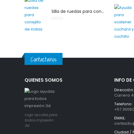
Silla de ruedas para conejillo de indias
0
out of 5
Contactanos
QUIENES SOMOS
INFO D
Dirección:
Carrera 41
Telefono:
+57 3006
Logo ayudas para
EMAIL:
todos impresión
contact
3d
Ciudad / P